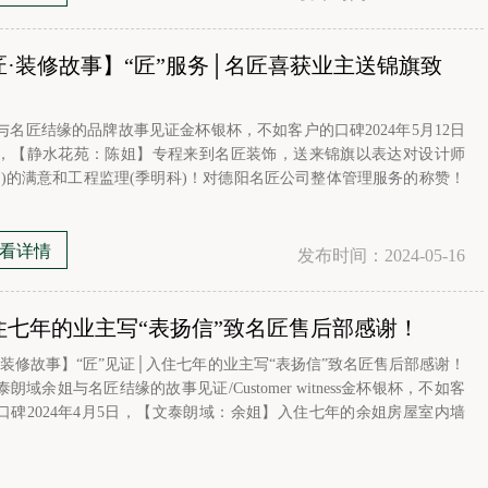
匠·装修故事】“匠”服务│名匠喜获业主送锦旗致
！
今日已有
7905
人成功获取装修预算
与名匠结缘的品牌故事见证金杯银杯，不如客户的口碑2024年5月12日
，【静水花苑：陈姐】专程来到名匠装饰，送来锦旗以表达对设计师
您的装修
斌)的满意和工程监理(季明科)！对德阳名匠公司整体管理服务的称赞！
锦语：精心设计 匠心独运品质一流 服务至上赠：主案设计:卢 斌 工程
：季明科 ▲名匠运营经理接过锦旗激动的说：“ 金杯银杯，不如陈姐
93040
的
看详情
发布时间：2024-05-16
设计费 (元)
住七年的业主写“表扬信”致名匠售后部感谢！
31017
·装修故事】“匠”见证│入住七年的业主写“表扬信”致名匠售后部感谢！
材料费 (元)
朗域余姐与名匠结缘的故事见证/Customer witness金杯银杯，不如客
口碑2024年4月5日，【文泰朗域：余姐】入住七年的余姐房屋室内墙
些部位需要处理售后部王经理、监理舒先波上门到文泰朗域进行售后
*装修预算
算
文泰朗域余姐写下感谢信以表达对工程售后部的认可和满意！对德阳
公