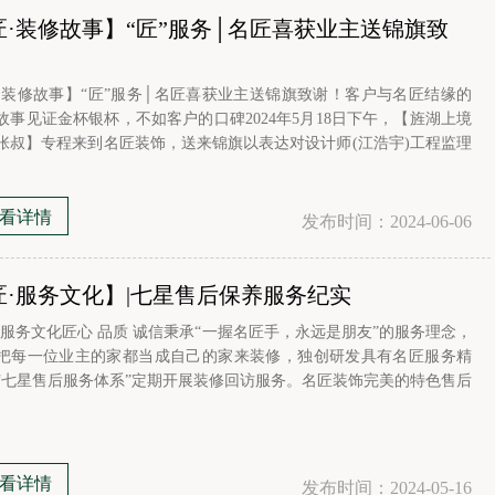
匠·装修故事】“匠”服务│名匠喜获业主送锦旗致
！
·装修故事】“匠”服务│名匠喜获业主送锦旗致谢！客户与名匠结缘的
故事见证金杯银杯，不如客户的口碑2024年5月18日下午，【旌湖上境
张叔】专程来到名匠装饰，送来锦旗以表达对设计师(江浩宇)工程监理
燕辉)以及主材部经理（贾栖）的满意！对德阳名匠公司整体管理服务的
！客户锦语：设计精湛 施工优良质量上乘 服务到家赠：主案设计:江浩
工程
看详情
发布时间：2024-06-06
匠·服务文化】|七星售后保养服务纪实
·服务文化匠心 品质 诚信秉承“一握名匠手，永远是朋友”的服务理念，
把每一位业主的家都当成自己的家来装修，独创研发具有名匠服务精
“七星售后服务体系”定期开展装修回访服务。名匠装饰完美的特色售后
服务怎么样？5月9日工程四组到地王豪庭进行售后保养对入户大门进
射润滑油，防止后期门会吱吱作响对强电、漏电保护灵敏度测试对卫
地漏进行清理，防止
看详情
发布时间：2024-05-16