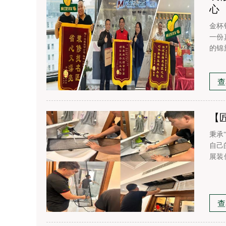
心
金杯
一份
的锦
的肯
查
【
秉承
自己
展装
好，
的好
养服
查