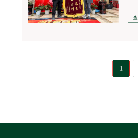
心独
握大
查
1