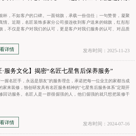
银杯，不如客户的口碑。一面锦旗，承载一份信任；一句赞誉，凝聚
真情。近期，名匠装饰多家分公司接连收到客户送来的锦旗，红彤彤
旗，不仅是客户对我们的认可，更是客户对我们服务的认可、对品质
定.。
看详情
发布时间：2025-11-23
匠·服务文化】揭密“名匠七星售后保养服务”
“一握名匠手，永远是朋友”的服务理念，承诺把每一位业主的家都当成
的家来装修，独创研发具有名匠服务精神的“七星售后服务体系”定期开
修回访服务。名匠人是一群很倔强的人，他们倔强的就只想把装修干
倔强的只想把每一个老客户服务好，他们的服务是您无法抗拒和拒绝
！让我们为这一群可爱而又倔强的名匠人点赞吧~▲“每一次的售后保
务都是对顾客的承诺”老客
看详情
发布时间：2024-07-16