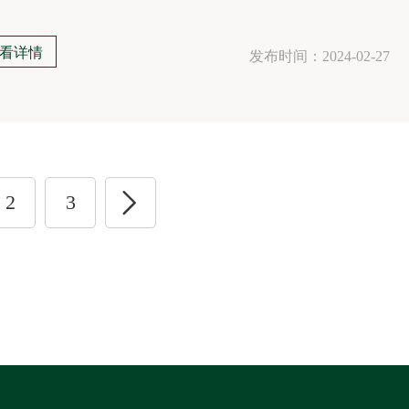
具精心设计 服务周到客户寄语设计新颖监管周到客户寄语匠心设计 把
局精良
看详情
发布时间：2024-02-27
2
3