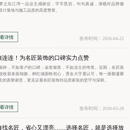
梦之岛江湾一品业主感谢信，字字恳切，句句真诚，满载对品牌服
设计落地与施工品质的高度赞誉。
看详情
发布时间：2026-04-22
旗连连！为名匠装饰的口碑实力点赞
银杯，不如客户的口碑；金奖银奖，不如业主的夸奖。近期，名匠装
连收获多面锦旗，鲜红绒面映初心，烫金大字显认可，每一面都凝聚
主的真挚谢意，更见证着名匠装饰对品质家装的坚守与深耕。
看详情
发布时间：2026-03-28
修找名匠，省心又漂亮……选择名匠，就是选择放