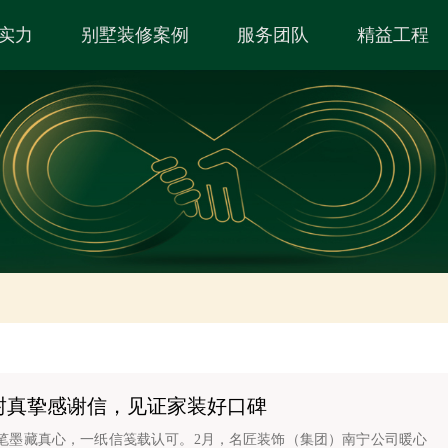
实力
别墅装修案例
服务团队
精益工程
封真挚感谢信，见证家装好口碑
笔墨藏真心，一纸信笺载认可。2月，名匠装饰（集团）南宁公司暖心