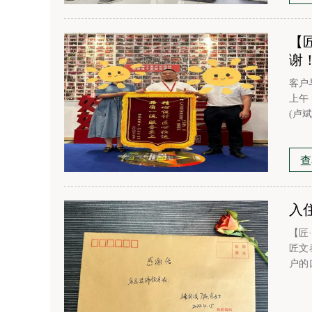
【
谢
装修计算器
客户
上午
(卢
客户
监理
您们
查
入
【匠
匠文泰
户的
面某
开始计
服务
名匠