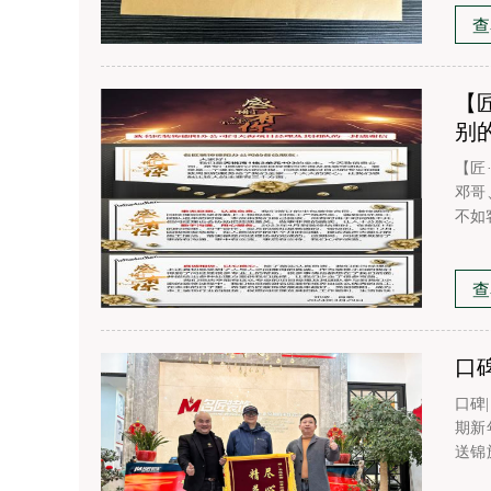
查
【
别
【匠
邓哥、
不如
施工
感谢
查
口
口碑|
期新
送锦
心设