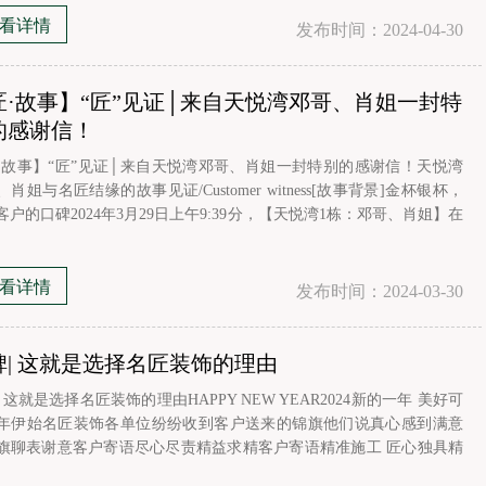
看详情
发布时间：2024-04-30
匠·故事】“匠”见证│来自天悦湾邓哥、肖姐一封特
的感谢信！
·故事】“匠”见证│来自天悦湾邓哥、肖姐一封特别的感谢信！天悦湾
肖姐与名匠结缘的故事见证/Customer witness[故事背景]金杯银杯，
客户的口碑2024年3月29日上午9:39分，【天悦湾1栋：邓哥、肖姐】在
管理微群内为负责工地管理的监理“闫天海及全体团队"写了一封特别的
信天悦湾业主通过在施工管理群发表的感谢信表达了对项目经理
看详情
发布时间：2024-03-30
碑| 这就是选择名匠装饰的理由
 这就是选择名匠装饰的理由HAPPY NEW YEAR2024新的一年 美好可
年伊始名匠装饰各单位纷纷收到客户送来的锦旗他们说真心感到满意
旗聊表谢意客户寄语尽心尽责精益求精客户寄语精准施工 匠心独具精
计 服务周到客户寄语精心打造品质真情服务客户客户寄语精准施工 匠