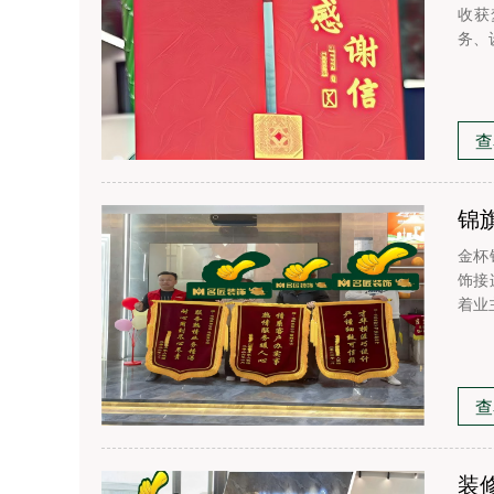
收获
务、
查
锦
金杯
饰接
着业
查
装