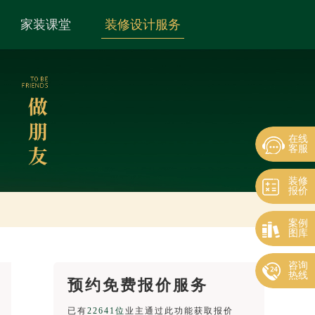
家装课堂
装修设计服务
在线
客服
装修
报价
案例
图库
咨询
热线
预约免费报价服务
已有
22641位
业主通过此功能获取报价