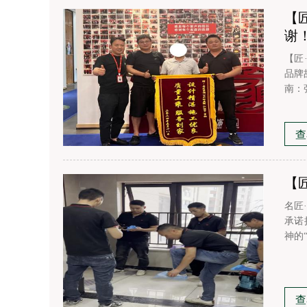
【
谢
【匠
品牌
南：
(邹
称赞
宇 
查
【
名匠
承诺
神的
保养
行喷
生间
查