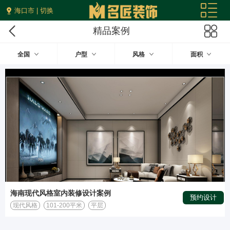
海口市 | 切换
精品案例
全国
户型
风格
面积
海南现代风格室内装修设计案例
预约设计
现代风格
101-200平米
平层